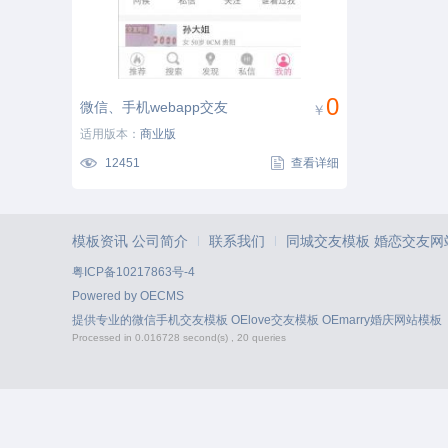
0
微信、手机webapp交友
￥
适用版本：
商业版
网站整站模板
12451
查看详细
模板资讯
公司简介
联系我们
同城交友模板
婚恋交友网
|
|
粤ICP备10217863号-4
Powered by
OECMS
提供专业的
微信手机交友模板
OElove交友模板
OEmarry婚庆网站模板
Processed in 0.016728 second(s) , 20 queries