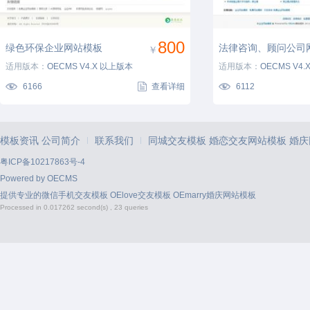
800
绿色环保企业网站模板
法律咨询、顾问公司
￥
适用版本：
OECMS V4.X 以上版本
适用版本：
OECMS V4
模板
6166
查看详细
6112
模板资讯
公司简介
联系我们
同城交友模板
婚恋交友网站模板
婚庆
|
|
粤ICP备10217863号-4
Powered by
OECMS
提供专业的
微信手机交友模板
OElove交友模板
OEmarry婚庆网站模板
Processed in 0.017262 second(s) , 23 queries