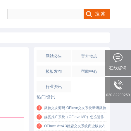
网站公告
官方动态
在线咨询
模板发布
帮助中心
行业资讯
020-82299259
热门资讯
1
微信交友源码-OElove交友系统新增微信
H5支付功能！
2
媒婆推广系统（OElove MP）怎么运作
的？轻松获取单身客户资源的方法
3
OElove Ver4.3婚恋交友系统商业版发布-