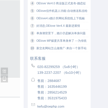
更新至2017.07.18
4
OElove Ver4.0 商业版正式发布-婚恋征
婚网站软件
5
OElove信件机器人功能-自动推送私信给
新注册会员
6
OElove4.x婚介所网站系统线上下线融
合，让征婚相亲变得更有吸引力
7
好消息,OElove Ver4.X 最新进展情
况-02.24
8
单身潮背景下，婚介仍是解决单身问题
的最有效途径
9
OElove MP媒婆共享单身来了 ---为传统
婚恋企业注入新的活力！
10
新交友网站怎么做推广-来自一个新手站
长的推广经验
联系客服
020-82299259 （5x8小时）
139-2237-2207 （6x10小时）
售前：2884687
售前：1635446199
售前：2856214529
售前：3531975433
kefu@oephp.com