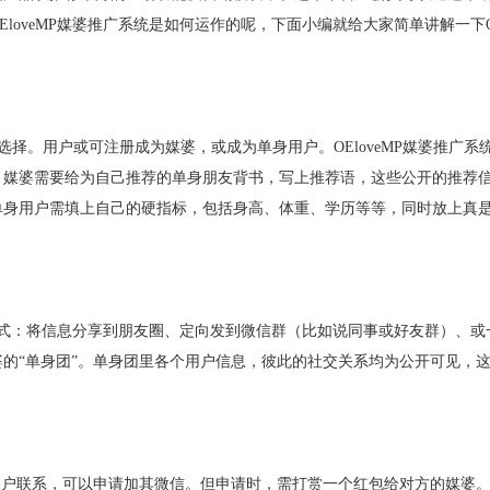
EloveMP
媒婆推广系统是如何运作的呢，下面小编就给大家简单讲解一下
选择。用户或可注册成为媒婆，或成为单身用户。
OEloveMP
媒婆推广系
。媒婆需要给为自己推荐的单身朋友背书，写上推荐语，这些公开的推荐
单身用户需填上自己的硬指标，包括身高、体重、学历等等，同时放上真
式：将信息分享到朋友圈、定向发到微信群（比如说同事或好友群）、或
婆的
“
单身团
”
。单身团里各个用户信息，彼此的社交关系均为公开可见，
用户联系，可以申请加其微信。但申请时，需打赏一个红包给对方的媒婆