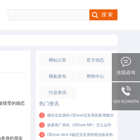
网站公告
官方动态
在线咨询
模板发布
帮助中心
行业资讯
020-82299259
被接受的婚恋
热门资讯
1
微信交友源码-OElove交友系统新增微信
H5支付功能！
2
媒婆推广系统（OElove MP）怎么运作
的？轻松获取单身客户资源的方法
3
OElove Ver4.3婚恋交友系统商业版发布-
助单身的朋友