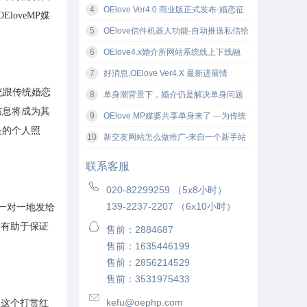
更新至2017.07.18
4
OElove Ver4.0 商业版正式发布-婚恋征
OEloveMP
媒
婚网站软件
5
OElove信件机器人功能-自动推送私信给
新注册会员
6
OElove4.x婚介所网站系统线上下线融
合，让征婚相亲变得更有吸引力
7
好消息,OElove Ver4.X 最新进展情
统跟传统婚恋
况-02.24
8
单身潮背景下，婚介仍是解决单身问题
信息将成为其
的最有效途径
9
OElove MP媒婆共享单身来了 ---为传统
是的个人照
婚恋企业注入新的活力！
10
新交友网站怎么做推广-来自一个新手站
长的推广经验
联系客服
020-82299259 （5x8小时）
139-2237-2207 （6x10小时）
一对一地发给
这有助于保证
售前：2884687
售前：1635446199
售前：2856214529
售前：3531975433
kefu@oephp.com
。这个打赏红