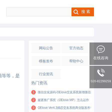
网站公告
官方动态
在线咨询
模板发布
帮助中心
行业资讯
局等等，是
020-82299259
热门资讯
1
微信交友源码-OElove交友系统新增微信
H5支付功能！
2
媒婆推广系统（OElove MP）怎么运作
的？轻松获取单身客户资源的方法
3
OElove Ver4.3婚恋交友系统商业版发布-