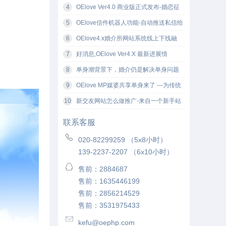
更新至2017.07.18
4
OElove Ver4.0 商业版正式发布-婚恋征
婚网站软件
5
OElove信件机器人功能-自动推送私信给
新注册会员
6
OElove4.x婚介所网站系统线上下线融
合，让征婚相亲变得更有吸引力
7
好消息,OElove Ver4.X 最新进展情
况-02.24
8
单身潮背景下，婚介仍是解决单身问题
的最有效途径
9
OElove MP媒婆共享单身来了 ---为传统
婚恋企业注入新的活力！
10
新交友网站怎么做推广-来自一个新手站
长的推广经验
联系客服
020-82299259 （5x8小时）
139-2237-2207 （6x10小时）
售前：2884687
售前：1635446199
售前：2856214529
售前：3531975433
kefu@oephp.com